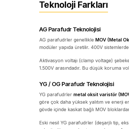
Teknoloji Farkları
AG Parafudr Teknolojisi
AG parafudrler genellikle
MOV (Metal Oks
modüler yapıda üretilir. 400V sistemlerd
Aktivasyon voltajı (clamp voltage) şebeke
1.500V arasındadır. Bu düşük koruma volta
YG / OG Parafudr Teknolojisi
YG parafudrler
metal oksit varistör (MO
göre çok daha yüksek yalıtım ve enerji e
gövde içinde kaskat bağlı MOV bloklardan
Eski nesil YG parafudrler (deşarjlı tip, ek