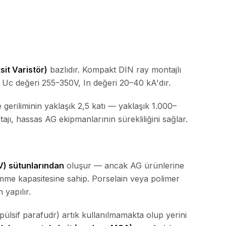
it Varistör)
bazlıdır. Kompakt DIN ray montajlı
e Uc değeri 255–350V, In değeri 20–40 kA'dır.
 geriliminin yaklaşık 2,5 katı — yaklaşık 1.000–
jı, hassas AG ekipmanlarının sürekliliğini sağlar.
V) sütunlarından
oluşur — ancak AG ürünlerine
mme kapasitesine sahip. Porselain veya polimer
 yapılır.
spülsif parafudr) artık kullanılmamakta olup yerini