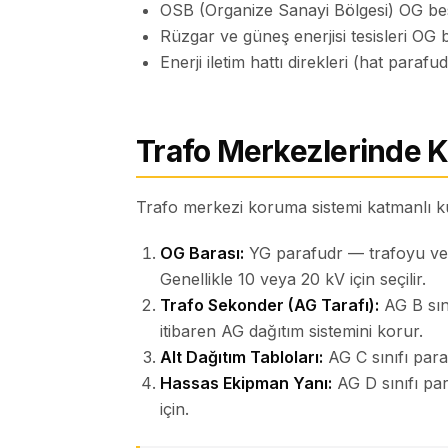
OSB (Organize Sanayi Bölgesi) OG bes
Rüzgar ve güneş enerjisi tesisleri OG b
Enerji iletim hattı direkleri (hat parafud
Trafo Merkezlerinde 
Trafo merkezi koruma sistemi katmanlı k
OG Barası:
YG parafudr — trafoyu ve O
Genellikle 10 veya 20 kV için seçilir.
Trafo Sekonder (AG Tarafı):
AG B sın
itibaren AG dağıtım sistemini korur.
Alt Dağıtım Tabloları:
AG C sınıfı par
Hassas Ekipman Yanı:
AG D sınıfı pa
için.