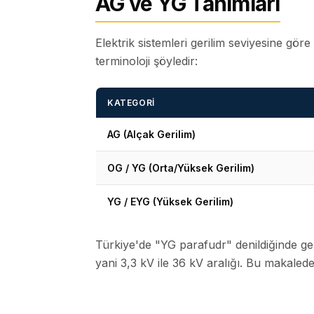
AG ve YG Tanımları
Elektrik sistemleri gerilim seviyesine göre 
terminoloji şöyledir:
KATEGORI
AG (Alçak Gerilim)
OG / YG (Orta/Yüksek Gerilim)
YG / EYG (Yüksek Gerilim)
Türkiye'de "YG parafudr" denildiğinde ge
yani 3,3 kV ile 36 kV aralığı. Bu makaled