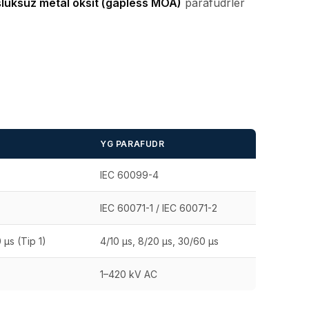
luksuz metal oksit (gapless MOA)
parafudrler
YG PARAFUDR
IEC 60099-4
IEC 60071-1 / IEC 60071-2
 µs (Tip 1)
4/10 µs, 8/20 µs, 30/60 µs
1–420 kV AC