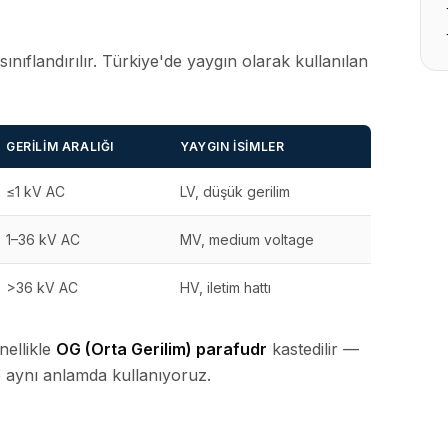
sınıflandırılır. Türkiye'de yaygın olarak kullanılan
GERILIM ARALIĞI
YAYGIN İSIMLER
≤1 kV AC
LV, düşük gerilim
1–36 kV AC
MV, medium voltage
>36 kV AC
HV, iletim hattı
nellikle
OG (Orta Gerilim) parafudr
kastedilir —
e aynı anlamda kullanıyoruz.