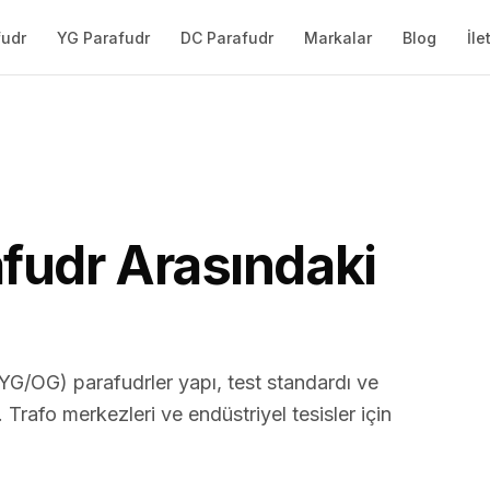
YG Parafudr
DC Parafudr
Blog
İle
fudr
Markalar
fudr Arasındaki
(YG/OG) parafudrler yapı, test standardı ve
Trafo merkezleri ve endüstriyel tesisler için