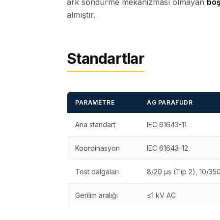
ark söndürme mekanizması olmayan
boş
almıştır.
Standartlar
PARAMETRE
AG PARAFUDR
Ana standart
IEC 61643-11
Koordinasyon
IEC 61643-12
Test dalgaları
8/20 µs (Tip 2), 10/350
Gerilim aralığı
≤1 kV AC