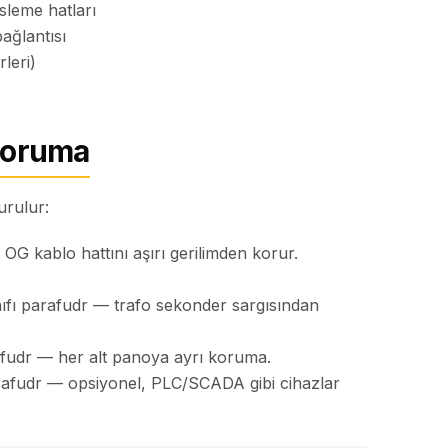
leme hatları
ağlantısı
rleri)
Koruma
urulur:
G kablo hattını aşırı gerilimden korur.
ıfı parafudr — trafo sekonder sargısından
afudr — her alt panoya ayrı koruma.
rafudr — opsiyonel, PLC/SCADA gibi cihazlar